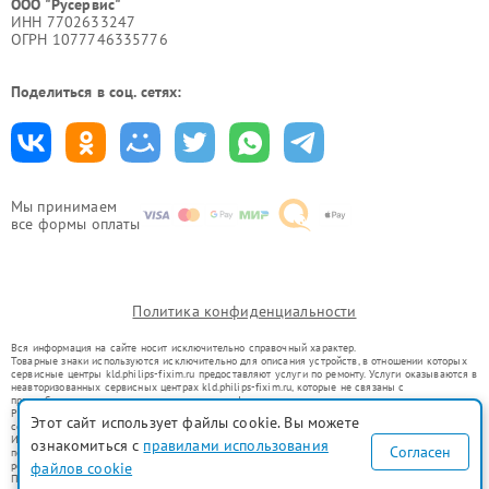
ООО "Русервис"
ИНН 7702633247
ОГРН 1077746335776
Поделиться в соц. сетях:
Мы принимаем
все формы оплаты
Политика конфиденциальности
Вся информация на сайте носит исключительно справочный характер.
Товарные знаки используются исключительно для описания устройств, в отношении которых
сервисные центры kld.philips-fixim.ru предоставляют услуги по ремонту. Услуги оказываются в
неавторизованных сервисных центрах kld.philips-fixim.ru, которые не связаны с
правообладателями товарных знаков или их официальными представителями.
Ремонт осуществляется для устройств, уже введенных в гражданский оборот в соответствии
Этот сайт использует файлы cookie. Вы можете
со статьей 1487 ГК РФ.
Использование товарных знаков не преследует цели индивидуализации услуг или введения
ознакомиться с
правилами использования
Согласен
потребителей в заблуждение, а служит для информирования о предоставляемых услугах по
файлов cookie
ремонту техники указанных брендов.
Представленная на сайте информация не является публичной офертой, определяемой