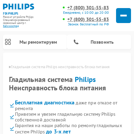
+7 (800) 301-55-83
Ежедневно, с 10:00 до 20:00
FIX-PHILIPS
Ремонт устройств Philips
+7 (800) 301-55-83
Специализированный
cервисный центр г.
Звонок бесплатный по РФ
Калининград
Мы ремонтируем
Позвонить
граде
Гладильная система Philips неисправность блока питания
Гладильная система
Philips
Неисправность блока питания
Бесплатная диагностика
даже при отказе от
ремонта
Привезем и увезем гладильную систему Philips
собственной доставкой
Ремонт вертикальных пылесосов Philips
Ремонт интерактивных панелей Philips
Ремонт увлажнителей воздуха Philips
Ремонт домашних кинотеатров Philips
Ремонт роботов-пылесосов Philips
Ремонт планетарных миксеров Philips
Ремонт стиральных машин Philips
Ремонт водонагревателей Philips
Ремонт кухонных комбайнов Philips
Ремонт морозильных камер Philips
Ремонт микроволновых печей Philips
Ремонт очистителей воздуха Philips
Гарантия на наши работы по ремонту гладильных
до 3-х лет
систем Philips