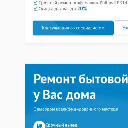
Срочный ремонт кофемашин Philips EP3146
20%
Скидка для вас до
Консультация со специалистом
Уз
Ремонт бытовой
у Вас дома
С выездом квалифицированного мастера
Срочный выезд