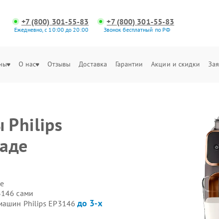
+7 (800) 301-55-83
+7 (800) 301-55-83
Ежедневно, с 10:00 до 20:00
Звонок бесплатный по РФ
ны
О нас
Отзывы
Доставка
Гарантии
Акции и скидки
Зая
Philips
раде
е
3146 сами
до 3-х
машин Philips EP3146