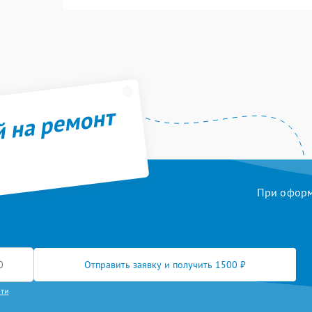
й на ремонт
При оформл
Отправить заявку и получить 1500 ₽
сти