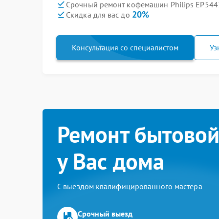
Срочный ремонт кофемашин Philips EP5443
20%
Скидка для вас до
Консультация со специалистом
Уз
Ремонт бытовой
у Вас дома
С выездом квалифицированного мастера
Срочный выезд