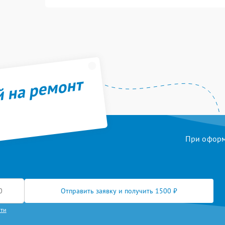
й на ремонт
При оформл
Отправить заявку и получить 1500 ₽
сти