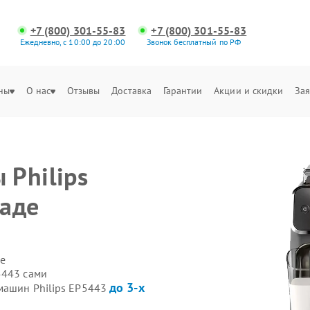
+7 (800) 301-55-83
+7 (800) 301-55-83
Ежедневно, с 10:00 до 20:00
Звонок бесплатный по РФ
ны
О нас
Отзывы
Доставка
Гарантии
Акции и скидки
Зая
Philips
раде
е
5443 сами
до 3-х
машин Philips EP5443