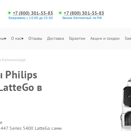
+7 (800) 301-55-83
+7 (800) 301-55-83
Ежедневно, с 10:00 до 20:00
Звонок бесплатный по РФ
ны
О нас
Отзывы
Доставка
Гарантии
Акции и скидки
Зая
 в Калининграде
Philips
LatteGo в
е
447 Series 5400 LatteGo сами