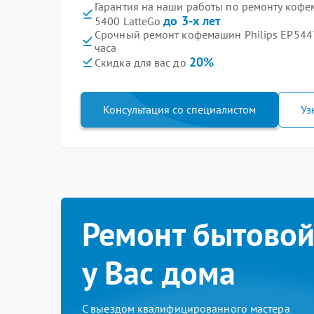
Гарантия на наши работы по ремонту кофем
до 3-х лет
5400 LatteGo
Срочный ремонт кофемашин Philips EP5447 
часа
20%
Скидка для вас до
Консультация со специалистом
Уз
Ремонт бытовой
у Вас дома
С выездом квалифицированного мастера