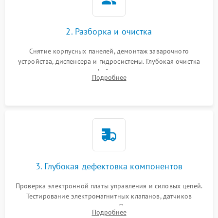
2. Разборка и очистка
Снятие корпусных панелей, демонтаж заварочного
устройства, диспенсера и гидросистемы. Глубокая очистка
внутренних узлов от кофейных масел, жмыха и накипи.
Подробнее
Промывка дренажных каналов и фильтров с использованием
специализированной химии.
3. Глубокая дефектовка компонентов
Проверка электронной платы управления и силовых цепей.
Тестирование электромагнитных клапанов, датчиков
температуры и расходомера. Оценка степени износа
Подробнее
жерновов кофемолки, уплотнительных колец гидросистемы