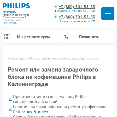
+7 (800) 301-55-83
Ежедневно, с 10:00 до 20:00
FIX-PHILIPS
Ремонт устройств Philips
+7 (800) 301-55-83
Специализированный
cервисный центр г.
Звонок бесплатный по РФ
Калининград
Мы ремонтируем
Позвонить
граде
Кофемашина Philips ремонт или замена заварочного блока
Ремонт или замена заварочного
блока на кофемашине Philips в
Калининграде
Привезем и увезем кофемашину Philips
собственной доставкой
Гарантия на наши работы по ремонту кофемашин
Ремонт вертикальных пылесосов Philips
Ремонт интерактивных панелей Philips
Ремонт планетарных миксеров Philips
Ремонт гладильных систем Philips
Ремонт увлажнителей воздуха Philips
Ремонт домашних кинотеатров Philips
Ремонт роботов-пылесосов Philips
Ремонт стиральных машин Philips
Ремонт водонагревателей Philips
Ремонт кухонных комбайнов Philips
Ремонт морозильных камер Philips
Ремонт микроволновых печей Philips
Ремонт очистителей воздуха Philips
до 3-х лет
Philips
Срочный ремонт кофемашин Philips в течении