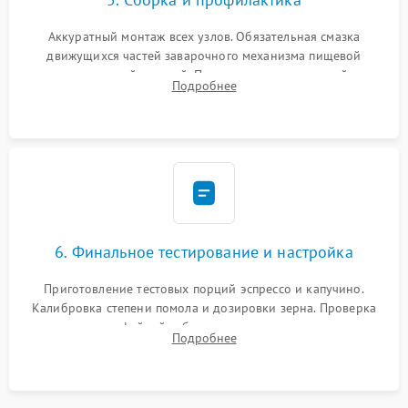
Аккуратный монтаж всех узлов. Обязательная смазка
движущихся частей заварочного механизма пищевой
силиконовой смазкой. Проведение программной
Подробнее
декальцинации и очистки системы от кофейных масел.
Надежная фиксация всех соединений.
6. Финальное тестирование и настройка
Приготовление тестовых порций эспрессо и капучино.
Калибровка степени помола и дозировки зерна. Проверка
плотности кофейной таблетки, температуры напитка и
Подробнее
качества молочной пены. Контроль отсутствия посторонних
шумов и протечек.