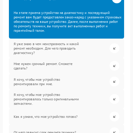
На этапе приема устройства на диагностику и последующий
ремонт вам будет предоставлен заказ-наряд с указанием страховых
обязательств на ваше устройство. Далее, после выполнения работ
по ремонту техники, вы получите акт выполненных работ и
гарантийный талон.
Я уже знаю в чем неисправность и какой
ремонт необходим. Для чего проводить
диагностику?
Мне нужен срочный ремонт. Сможете
сделать?
Я хочу, чтобы мое устройство
ремонтировали при мне.
Я хочу, чтобы мое устройство
ремонтировалось только оригинальными
запчастями.
Как я узнаю, что мое устройство готово?
От чего зависит срок ремонта техники?