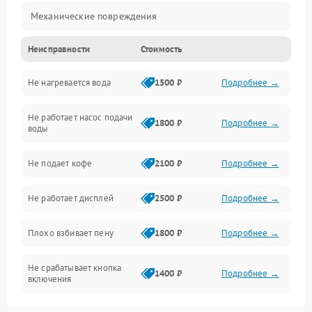
Механические повреждения
Неисправности
Стоимость
Прочие неисправности
Не нагревается вода
1500 ₽
Подробнее →
Включение и работа
Не работает насос подачи
Проблемы с водой
1800 ₽
Подробнее →
воды
Проблемы с капучинатором и паром
Не подает кофе
2100 ₽
Подробнее →
Управление и электроника
Не работает дисплей
2500 ₽
Подробнее →
Программное обеспечение
Плохо взбивает пену
1800 ₽
Подробнее →
Не срабатывает кнопка
1400 ₽
Подробнее →
включения