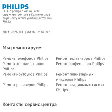
СЦ kld.philips-fixim.ru - сеть
сервисных центров в Калининграде
по ремонту и обслуживанию техники
Philips
2021-2026 © СЦ kld.philips-fixim.ru
Мы ремонтируем
Ремонт телефонов Philips
Ремонт телевизоров Philips
Ремонт холодильников
Ремонт кофемашин Philips
Philips
Ремонт ноутбуков Philips
Ремонт планетарных
миксеров Philips
Ремонт ресиверов Philips
Ремонт гладильных систем
Philips
Ремонт видеостен Philips
Ремонт интерактивных
панелей Philips
Контакты сервис центра
Ремонт стиральных машин
Ремонт увлажнителей
Philips
воздуха Philips