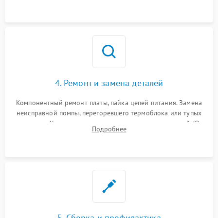
и шестерней редуктора.
4. Ремонт и замена деталей
Компонентный ремонт платы, пайка цепей питания. Замена
неисправной помпы, перегоревшего термоблока или тупых
жерновов. Установка новых силиконовых уплотнителей (O-
Подробнее
ring) и тефлоновых трубок для надежного устранения
протечек.
5. Сборка и профилактика