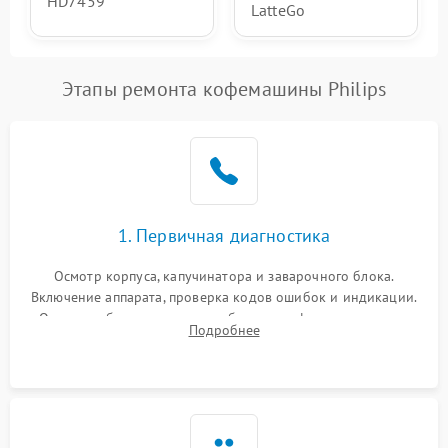
HD7459
LatteGo
Этапы ремонта кофемашины Philips
1. Первичная диагностика
Осмотр корпуса, капучинатора и заварочного блока.
Включение аппарата, проверка кодов ошибок и индикации.
Оценка работы помпы, термоблока и кофемолки на слух.
Подробнее
Измерение температуры и давления воды для выявления
локализации поломки.