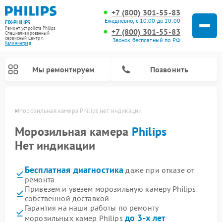
+7 (800) 301-55-83
Ежедневно, с 10:00 до 20:00
FIX-PHILIPS
Ремонт устройств Philips
+7 (800) 301-55-83
Специализированный
cервисный центр г.
Звонок бесплатный по РФ
Калининград
Мы ремонтируем
Позвонить
граде
Морозильная камера Philips нет индикации
Морозильная камера
Philips
Нет индикации
Бесплатная диагностика
даже при отказе от
ремонта
Привезем и увезем морозильную камеру Philips
собственной доставкой
Ремонт стиральных машин Philips
Ремонт водонагревателей Philips
Ремонт кухонных комбайнов Philips
Ремонт роботов-пылесосов Philips
Ремонт вертикальных пылесосов Philips
Ремонт интерактивных панелей Philips
Ремонт планетарных миксеров Philips
Ремонт гладильных систем Philips
Ремонт увлажнителей воздуха Philips
Ремонт домашних кинотеатров Philips
Ремонт микроволновых печей Philips
Ремонт очистителей воздуха Philips
Гарантия на наши работы по ремонту
до 3-х лет
морозильных камер Philips