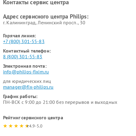
Контакты сервис центра
Ремонт стиральных машин
Ремонт увлажнителей
Philips
воздуха Philips
Адрес сервисного центра Philips:
г. Калининград, Ленинский просп., 30
Горячая линия:
+7 (800) 301-55-83
Контактный телефон:
8 (800) 301-55-83
Электронная почта:
info@philips-fixim.ru
для юридических лиц
manager@fix-philips.ru
График работы:
ПН-ВСК с 9:00 до 21:00 без перерывов и выходных
Рейтинг сервисного центра
4.9-5.0