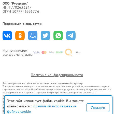
ООО "Русервис"
ИНН 7702633247
ОГРН 1077746335776
Поделиться в соц. сетях:
Мы принимаем
все формы оплаты
Политика конфиденциальности
Вся информация на сайте носит исключительно справочный характер.
Товарные знаки используются исключительно для описания устройств, в отношении которых
сервисные центры kld.philips-fixim.ru предоставляют услуги по ремонту. Услуги оказываются в
неавторизованных сервисных центрах kld.philips-fixim.ru, которые не связаны с
правообладателями товарных знаков или их официальными представителями.
Ремонт осуществляется для устройств, уже введенных в гражданский оборот в соответствии
Этот сайт использует файлы cookie. Вы можете
со статьей 1487 ГК РФ.
Использование товарных знаков не преследует цели индивидуализации услуг или введения
ознакомиться с
правилами использования
Согласен
потребителей в заблуждение, а служит для информирования о предоставляемых услугах по
файлов cookie
ремонту техники указанных брендов.
Представленная на сайте информация не является публичной офертой, определяемой