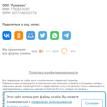
ООО "Русервис"
ИНН 7702633247
ОГРН 1077746335776
Поделиться в соц. сетях:
Мы принимаем
все формы оплаты
Политика конфиденциальности
Вся информация на сайте носит исключительно справочный характер.
Товарные знаки используются исключительно для описания устройств, в отношении которых
сервисные центры kld.philips-fixim.ru предоставляют услуги по ремонту. Услуги оказываются в
неавторизованных сервисных центрах kld.philips-fixim.ru, которые не связаны с
правообладателями товарных знаков или их официальными представителями.
Ремонт осуществляется для устройств, уже введенных в гражданский оборот в соответствии
Этот сайт использует файлы cookie. Вы можете
со статьей 1487 ГК РФ.
Использование товарных знаков не преследует цели индивидуализации услуг или введения
ознакомиться с
правилами использования
Согласен
потребителей в заблуждение, а служит для информирования о предоставляемых услугах по
файлов cookie
ремонту техники указанных брендов.