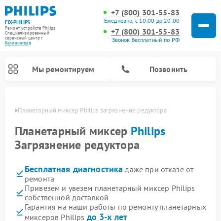
+7 (800) 301-55-83
Ежедневно, с 10:00 до 20:00
FIX-PHILIPS
Ремонт устройств Philips
+7 (800) 301-55-83
Специализированный
cервисный центр г.
Звонок бесплатный по РФ
Калининград
Мы ремонтируем
Позвонить
граде
Планетарный миксер Philips загрязнение редуктора
Планетарный миксер
Philips
Загрязнение редуктора
Бесплатная диагностика
даже при отказе от
ремонта
Привезем и увезем планетарный миксер Philips
собственной доставкой
Ремонт вертикальных пылесосов Philips
Ремонт интерактивных панелей Philips
Ремонт гладильных систем Philips
Ремонт увлажнителей воздуха Philips
Ремонт домашних кинотеатров Philips
Ремонт роботов-пылесосов Philips
Ремонт стиральных машин Philips
Ремонт водонагревателей Philips
Ремонт кухонных комбайнов Philips
Ремонт морозильных камер Philips
Ремонт микроволновых печей Philips
Ремонт очистителей воздуха Philips
Гарантия на наши работы по ремонту планетарных
до 3-х лет
миксеров Philips