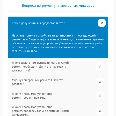
Вопросы по ремонту планетарных миксеров
Какие документы вы предоставляете?
На этапе приема устройства на диагностику и последующий
ремонт вам будет предоставлен заказ-наряд с указанием страховых
обязательств на ваше устройство. Далее, после выполнения работ
по ремонту техники, вы получите акт выполненных работ и
гарантийный талон.
Я уже знаю в чем неисправность и какой
ремонт необходим. Для чего проводить
диагностику?
Мне нужен срочный ремонт. Сможете
сделать?
Я хочу, чтобы мое устройство
ремонтировали при мне.
Я хочу, чтобы мое устройство
ремонтировалось только оригинальными
запчастями.