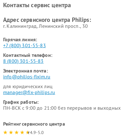
панелей Philips
Контакты сервис центра
Ремонт стиральных машин
Ремонт увлажнителей
Philips
воздуха Philips
Адрес сервисного центра Philips:
г. Калининград, Ленинский просп., 30
Горячая линия:
+7 (800) 301-55-83
Контактный телефон:
8 (800) 301-55-83
Электронная почта:
info@philips-fixim.ru
для юридических лиц
manager@fix-philips.ru
График работы:
ПН-ВСК с 9:00 до 21:00 без перерывов и выходных
Рейтинг сервисного центра
4.9-5.0