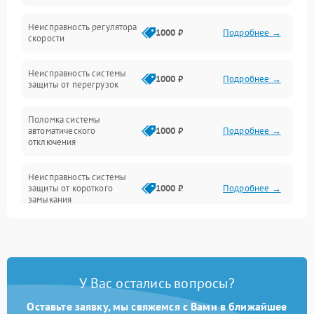
Неисправность регулятора
Привод
1000 ₽
Подробнее →
скорости
Неисправность системы
1000 ₽
Подробнее →
защиты от перегрузок
Поломка системы
автоматического
1000 ₽
Подробнее →
отключения
Неисправность системы
защиты от короткого
1000 ₽
Подробнее →
замыкания
Повреждение системы
1000 ₽
Подробнее →
защиты от перегрева
У Вас остались вопросы?
Неисправность системы
защиты от
1000 ₽
Подробнее →
перенапряжения
Оставьте заявку, мы свяжемся с Вами в ближайшее