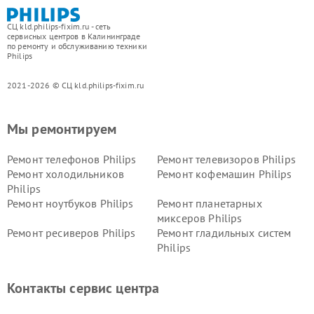
СЦ kld.philips-fixim.ru - сеть
сервисных центров в Калининграде
по ремонту и обслуживанию техники
Philips
2021-2026 © СЦ kld.philips-fixim.ru
Мы ремонтируем
Ремонт телефонов Philips
Ремонт телевизоров Philips
Ремонт холодильников
Ремонт кофемашин Philips
Philips
Ремонт ноутбуков Philips
Ремонт планетарных
миксеров Philips
Ремонт ресиверов Philips
Ремонт гладильных систем
Philips
Ремонт видеостен Philips
Ремонт интерактивных
панелей Philips
Контакты сервис центра
Ремонт стиральных машин
Ремонт увлажнителей
Philips
воздуха Philips