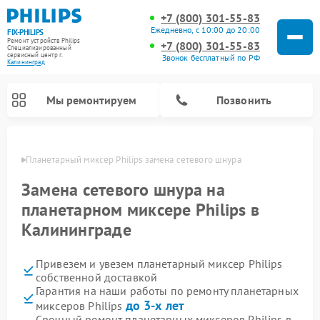
+7 (800) 301-55-83
Ежедневно, с 10:00 до 20:00
FIX-PHILIPS
Ремонт устройств Philips
+7 (800) 301-55-83
Специализированный
cервисный центр г.
Звонок бесплатный по РФ
Калининград
Мы ремонтируем
Позвонить
граде
Планетарный миксер Philips замена сетевого шнура
Замена сетевого шнура на
планетарном миксере Philips в
Калининграде
Привезем и увезем планетарный миксер Philips
собственной доставкой
Гарантия на наши работы по ремонту планетарных
Ремонт вертикальных пылесосов Philips
Ремонт интерактивных панелей Philips
Ремонт гладильных систем Philips
Ремонт увлажнителей воздуха Philips
Ремонт домашних кинотеатров Philips
Ремонт роботов-пылесосов Philips
Ремонт стиральных машин Philips
Ремонт водонагревателей Philips
Ремонт кухонных комбайнов Philips
Ремонт морозильных камер Philips
Ремонт микроволновых печей Philips
Ремонт очистителей воздуха Philips
до 3-х лет
миксеров Philips
Срочный ремонт планетарных миксеров Philips в