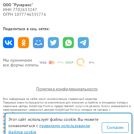
ООО "Русервис"
ИНН 7702633247
ОГРН 1077746335776
Поделиться в соц. сетях:
Мы принимаем
все формы оплаты
Политика конфиденциальности
Вся информация на сайте носит исключительно справочный характер.
Товарные знаки используются исключительно для описания устройств, в отношении которых
сервисные центры kld.philips-fixim.ru предоставляют услуги по ремонту. Услуги оказываются в
неавторизованных сервисных центрах kld.philips-fixim.ru, которые не связаны с
правообладателями товарных знаков или их официальными представителями.
Ремонт осуществляется для устройств, уже введенных в гражданский оборот в соответствии
Этот сайт использует файлы cookie. Вы можете
со статьей 1487 ГК РФ.
Использование товарных знаков не преследует цели индивидуализации услуг или введения
ознакомиться с
правилами использования
Согласен
потребителей в заблуждение, а служит для информирования о предоставляемых услугах по
файлов cookie
ремонту техники указанных брендов.