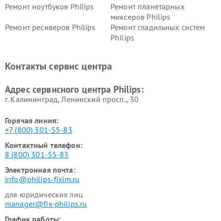
Ремонт ноутбуков Philips
Ремонт планетарных
миксеров Philips
Ремонт ресиверов Philips
Ремонт гладильных систем
Philips
Ремонт видеостен Philips
Ремонт интерактивных
панелей Philips
Контакты сервис центра
Ремонт стиральных машин
Ремонт увлажнителей
Philips
воздуха Philips
Адрес сервисного центра Philips:
г. Калининград, Ленинский просп., 30
Горячая линия:
+7 (800) 301-55-83
Контактный телефон:
8 (800) 301-55-83
Электронная почта:
info@philips-fixim.ru
для юридических лиц
manager@fix-philips.ru
График работы: