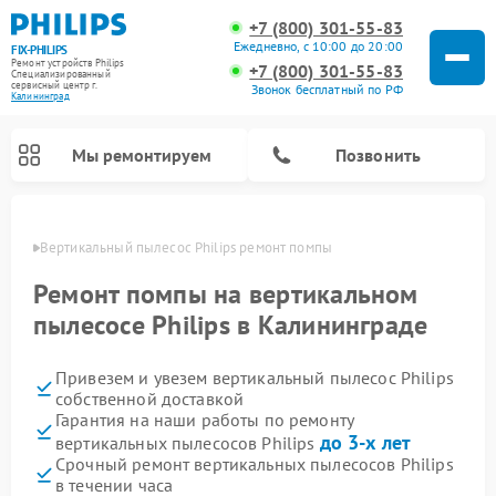
+7 (800) 301-55-83
Ежедневно, с 10:00 до 20:00
FIX-PHILIPS
Ремонт устройств Philips
+7 (800) 301-55-83
Специализированный
cервисный центр г.
Звонок бесплатный по РФ
Калининград
Мы ремонтируем
Позвонить
граде
Вертикальный пылесос Philips ремонт помпы
Ремонт помпы на вертикальном
пылесосе Philips в Калининграде
Привезем и увезем вертикальный пылесос Philips
собственной доставкой
Гарантия на наши работы по ремонту
до 3-х лет
вертикальных пылесосов Philips
Ремонт стиральных машин Philips
Ремонт водонагревателей Philips
Ремонт домашних кинотеатров Philips
Ремонт роботов-пылесосов Philips
Ремонт интерактивных панелей Philips
Ремонт планетарных миксеров Philips
Ремонт гладильных систем Philips
Ремонт увлажнителей воздуха Philips
Ремонт кухонных комбайнов Philips
Ремонт морозильных камер Philips
Ремонт микроволновых печей Philips
Ремонт очистителей воздуха Philips
Срочный ремонт вертикальных пылесосов Philips
в течении часа