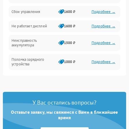
Сбои управления
1600 ₽
Подробнее →
Всасывание
Не работает дисплей
1600 ₽
Подробнее →
Засор
Неисправность
Привод
1500 ₽
Подробнее →
аккумулятора
Мотор
Поломка зарядного
1000 ₽
Подробнее →
устройства
Защита
Неисправность двигателя
2000 ₽
Подробнее →
Корпус/Герметичность
Поломка кнопки
500 ₽
Подробнее →
включения/выключения
Электронные компоненты
У Вас остались вопросы?
Оставьте заявку, мы свяжемся с Вами в ближайшее
Неисправность системы
1000 ₽
Подробнее →
индикации
время