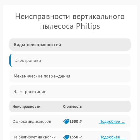
Неисправности вертикального
пылесоса Philips
Виды неисправностей
Электроника
Механические повреждения
Электропитание
Неисправности
Стоимость
Механика
Ошибка индикаторов
1550 ₽
Подробнее →
Аккумулятор
Не реагирует на кнопки
1550 ₽
Подробнее →
Работа системы