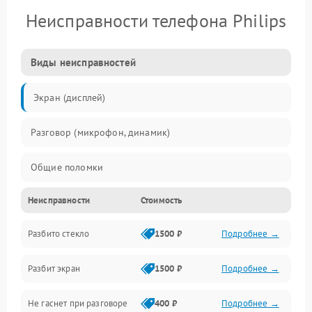
Неисправности телефона Philips
Виды неисправностей
Экран (дисплей)
Разговор (микрофон, динамик)
Общие поломки
Неисправности
Стоимость
Проблемы связи
Разбито стекло
1500 ₽
Подробнее →
Камеры
Разбит экран
1500 ₽
Подробнее →
Проблемы с дисплеем и сенсором
Не гаснет при разговоре
400 ₽
Подробнее →
Зарядка