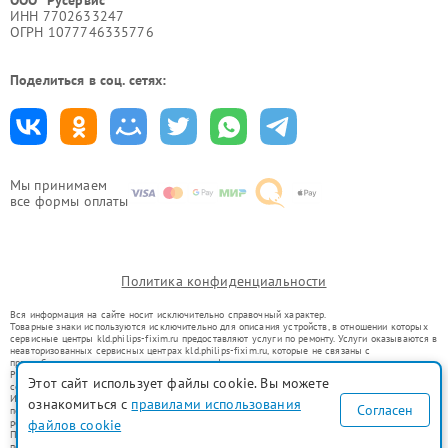
ООО "Русервис"
ИНН 7702633247
ОГРН 1077746335776
Поделиться в соц. сетях:
Мы принимаем
все формы оплаты
Политика конфиденциальности
Вся информация на сайте носит исключительно справочный характер.
Товарные знаки используются исключительно для описания устройств, в отношении которых
сервисные центры kld.philips-fixim.ru предоставляют услуги по ремонту. Услуги оказываются в
неавторизованных сервисных центрах kld.philips-fixim.ru, которые не связаны с
правообладателями товарных знаков или их официальными представителями.
Ремонт осуществляется для устройств, уже введенных в гражданский оборот в соответствии
Этот сайт использует файлы cookie. Вы можете
со статьей 1487 ГК РФ.
Использование товарных знаков не преследует цели индивидуализации услуг или введения
ознакомиться с
правилами использования
Согласен
потребителей в заблуждение, а служит для информирования о предоставляемых услугах по
файлов cookie
ремонту техники указанных брендов.
Представленная на сайте информация не является публичной офертой, определяемой
положениями Статьи 437(2) Гражданского кодекса РФ