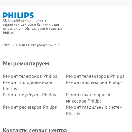
СЦ kld.philips-fixim.ru - сеть
сервисных центров в Калининграде
по ремонту и обслуживанию техники
Philips
2021-2026 © СЦ kld.philips-fixim.ru
Мы ремонтируем
Ремонт телефонов Philips
Ремонт телевизоров Philips
Ремонт холодильников
Ремонт кофемашин Philips
Philips
Ремонт ноутбуков Philips
Ремонт планетарных
миксеров Philips
Ремонт ресиверов Philips
Ремонт гладильных систем
Philips
Ремонт видеостен Philips
Ремонт интерактивных
панелей Philips
Контакты сервис центра
Ремонт стиральных машин
Ремонт увлажнителей