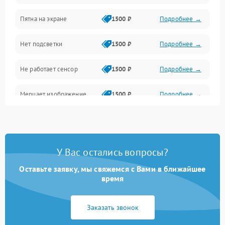
Пятна на экране
1500 ₽
Подробнее →
Проблемы с питанием, зарядкой и аккумулятором
Нет подсветки
1500 ₽
Подробнее →
Проблемы с работой системы, корпусом и другие
Не работает сенсор
1500 ₽
Подробнее →
Мерцает изображение
1500 ₽
Подробнее →
Не работает 3D Touch
2400 ₽
Подробнее →
Не работает Face ID
4000 ₽
Подробнее →
У Вас остались вопросы?
Оставьте заявку, мы свяжемся с Вами в ближайшее
время
Заказать звонок