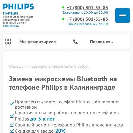
+7 (800) 301-55-83
Ежедневно, с 10:00 до 20:00
FIX-PHILIPS
Ремонт устройств Philips
+7 (800) 301-55-83
Специализированный
cервисный центр г.
Звонок бесплатный по РФ
Калининград
Мы ремонтируем
Позвонить
граде
Телефон Philips замена микросхемы bluetooth
Замена микросхемы Bluetooth на
телефоне Philips в Калининграде
Привезем и увезем телефон Philips собственной
доставкой
Гарантия на наши работы по ремонту телефонов
до 3-х лет
Philips
Ремонт вертикальных пылесосов Philips
Ремонт интерактивных панелей Philips
Ремонт планетарных миксеров Philips
Ремонт гладильных систем Philips
Ремонт увлажнителей воздуха Philips
Ремонт домашних кинотеатров Philips
Ремонт роботов-пылесосов Philips
Ремонт стиральных машин Philips
Ремонт водонагревателей Philips
Ремонт кухонных комбайнов Philips
Ремонт морозильных камер Philips
Ремонт микроволновых печей Philips
Ремонт очистителей воздуха Philips
Срочный ремонт телефонов Philips в течении часа
20%
Скидка для вас до