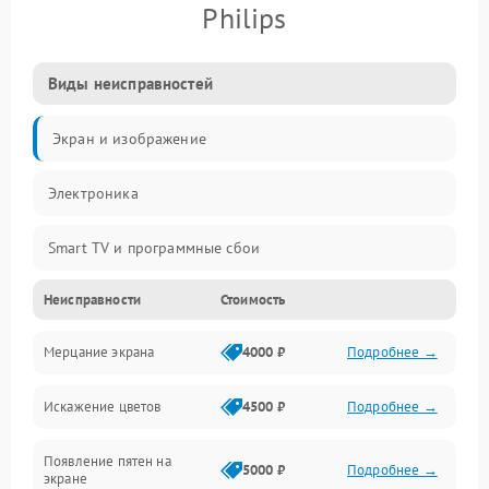
Philips
Виды неисправностей
Экран и изображение
Электроника
Smart TV и программные сбои
Неисправности
Стоимость
Питание и запуск
Мерцание экрана
4000 ₽
Подробнее →
Подсветка и LED-модули
Искажение цветов
4500 ₽
Подробнее →
Звук и аудиосистема
Появление пятен на
Сигнал и приём каналов
5000 ₽
Подробнее →
экране