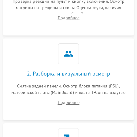
Проверка реакции на пульт и кнопку включения. Осмотр
матрицы на трещины и сколы. Оценка звука, наличия
подсветки и индикаторов ошибок. Подключение тестовых
Подробнее
источников сигнала для выявления симптомов поломки.
2. Разборка и визуальный осмотр
Снятие задней панели. Осмотр блока питания (PSU),
материнской платы (MainBoard) и платы T-Con на вздутые
конденсаторы, прогары, окисления и микротрещины.
Подробнее
Проверка надежности фиксации и целостности шлейфов.