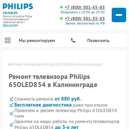
+7 (800) 301-55-83
Ежедневно, с 10:00 до 20:00
FIX-PHILIPS
Ремонт устройств Philips
+7 (800) 301-55-83
Специализированный
cервисный центр г.
Звонок бесплатный по РФ
Калининград
Мы ремонтируем
Позвонить
граде
Ремонт телевизора Philips 65OLED854 в Калининграде
Ремонт телевизора Philips
65OLED854 в Калининграде
от 880 руб.
Стоимость ремонта
Бесплатная диагностика
даже при отказе
Привезем и увезем телевизор Philips 65OLED854
сами
Ремонт вертикальных пылесосов Philips
Ремонт интерактивных панелей Philips
Ремонт планетарных миксеров Philips
Ремонт гладильных систем Philips
Ремонт увлажнителей воздуха Philips
Ремонт домашних кинотеатров Philips
Ремонт роботов-пылесосов Philips
Ремонт стиральных машин Philips
Ремонт водонагревателей Philips
Ремонт кухонных комбайнов Philips
Ремонт морозильных камер Philips
Ремонт микроволновых печей Philips
Ремонт очистителей воздуха Philips
Гарантия на наши работы по ремонту телевизоров
до 3-х лет
Philips 65OLED854