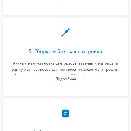
прошивка микросхем памяти EEPROM
5. Сборка и базовая настройка
Аккуратная установка светорассеивателей и матрицы в
рамку без перекосов для исключения засветов и трещин.
Подключение внутренних шлейфов. Закрытие корпуса.
Подробнее
Сброс настроек и обновление программного обеспечения.