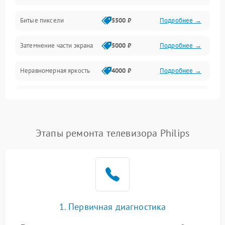
Разъёмы и интерфейсы
Битые пиксели
5500 ₽
Подробнее →
Механические повреждения
Затемнение части экрана
5000 ₽
Подробнее →
Программное обеспечение
Неравномерная яркость
4000 ₽
Подробнее →
Корпус и механика
Выгорание матрицы
6000 ₽
Подробнее →
Пульт и управление
Этапы ремонта телевизора Philips
Сеть и подключения
Аудио
Сетевая
1. Первичная диагностика