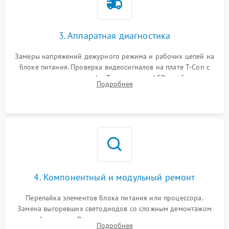
3. Аппаратная диагностика
Замеры напряжений дежурного режима и рабочих цепей на
блоке питания. Проверка видеосигналов на плате T-Con с
помощью осциллографа. Тестирование LED-драйвера и
Подробнее
светодиодных планок подсветки мультиметром.
4. Компонентный и модульный ремонт
Перепайка элементов блока питания или процессора.
Замена выгоревших светодиодов со сложным демонтажом
хрупкой матрицы. Восстановление поврежденных дорожек,
Подробнее