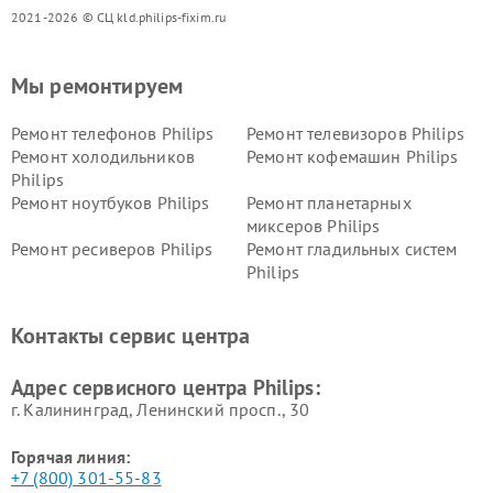
2021-2026 © СЦ kld.philips-fixim.ru
Мы ремонтируем
Ремонт телефонов Philips
Ремонт телевизоров Philips
Ремонт холодильников
Ремонт кофемашин Philips
Philips
Ремонт ноутбуков Philips
Ремонт планетарных
миксеров Philips
Ремонт ресиверов Philips
Ремонт гладильных систем
Philips
Ремонт видеостен Philips
Ремонт интерактивных
панелей Philips
Контакты сервис центра
Ремонт стиральных машин
Ремонт увлажнителей
Philips
воздуха Philips
Адрес сервисного центра Philips:
г. Калининград, Ленинский просп., 30
Горячая линия:
+7 (800) 301-55-83