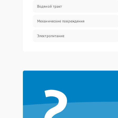
Водяной тракт
Механические повреждения
Электропитание
Управление
Датчики
?