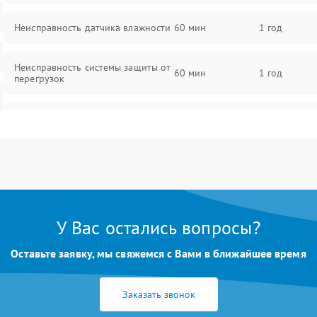
Неисправность датчика влажности
60 мин
1 год
Неисправность системы защиты от
60 мин
1 год
перегрузок
Повреждение системы
60 мин
1 год
автоматического отключения
Поломка системы защиты от
60 мин
1 год
короткого замыкания
Неисправность системы защиты от
У Вас остались вопросы?
60 мин
1 год
перегрева
Оставьте заявку, мы свяжемся с Вами в ближайшее время
Повреждение системы защиты от
60 мин
1 год
перенапряжения
Заказать звонок