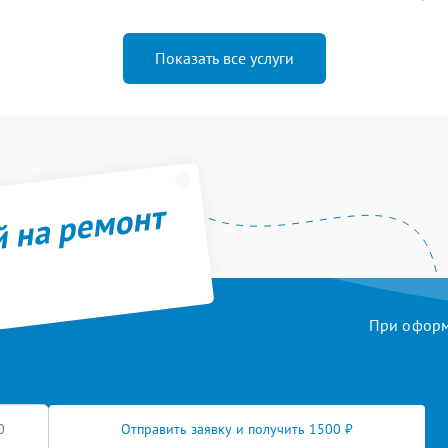
Показать все услуги
й на ремонт
При оформл
Отправить заявку и получить 1500 ₽