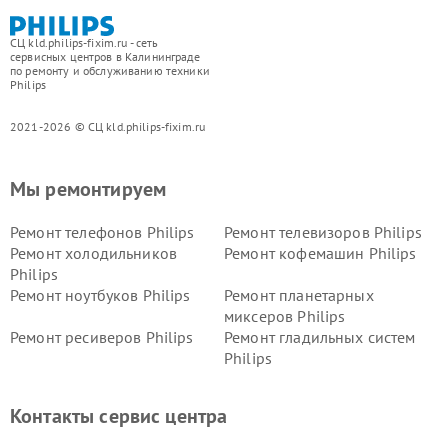
СЦ kld.philips-fixim.ru - сеть
сервисных центров в Калининграде
по ремонту и обслуживанию техники
Philips
2021-2026 © СЦ kld.philips-fixim.ru
Мы ремонтируем
Ремонт телефонов Philips
Ремонт телевизоров Philips
Ремонт холодильников
Ремонт кофемашин Philips
Philips
Ремонт ноутбуков Philips
Ремонт планетарных
миксеров Philips
Ремонт ресиверов Philips
Ремонт гладильных систем
Philips
Ремонт видеостен Philips
Ремонт интерактивных
панелей Philips
Контакты сервис центра
Ремонт стиральных машин
Ремонт увлажнителей
Philips
воздуха Philips