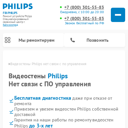
+7 (800) 301-55-83
Ежедневно, с 10:00 до 20:00
FIX-PHILIPS
Ремонт устройств Philips
+7 (800) 301-55-83
Специализированный
cервисный центр г.
Звонок бесплатный по РФ
Калининград
Мы ремонтируем
Позвонить
граде
Видеостены Philips нет связи с по управления
Видеостены
Philips
Нет связи с ПО управления
Бесплатная диагностика
даже при отказе от
ремонта
Привезем и увезем видеостен Philips собственной
доставкой
Ремонт вертикальных пылесосов Philips
Ремонт интерактивных панелей Philips
Ремонт увлажнителей воздуха Philips
Ремонт домашних кинотеатров Philips
Ремонт роботов-пылесосов Philips
Ремонт планетарных миксеров Philips
Ремонт гладильных систем Philips
Ремонт стиральных машин Philips
Ремонт водонагревателей Philips
Ремонт кухонных комбайнов Philips
Ремонт морозильных камер Philips
Ремонт микроволновых печей Philips
Ремонт очистителей воздуха Philips
Гарантия на наши работы по ремонту видеостен
до 3-х лет
Philips