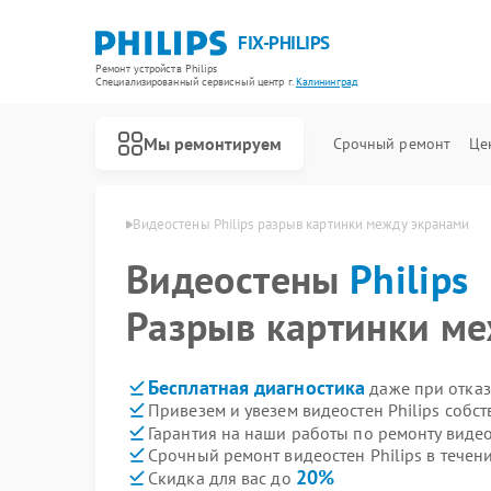
FIX-PHILIPS
Ремонт устройств Philips
Специализированный cервисный центр г.
Калининград
Мы ремонтируем
Срочный ремонт
Це
lips в Калининграде
Видеостены Philips разрыв картинки между экранами
Видеостены
Philips
Разрыв картинки м
Бесплатная диагностика
даже при отказ
Привезем и увезем видеостен Philips собс
Гарантия на наши работы по ремонту видео
Срочный ремонт видеостен Philips в течен
20%
Скидка для вас до
Ремонт холодильников Philips
Ремонт планетарных миксеров Philips
Ремонт гладильных систем Philips
Ремонт интерактивных панелей Philips
Ремонт стиральных машин Philips
Ремонт увлажнителей воздуха Philips
Ремонт водонагревателей Philips
Ремонт вертикальных пылесосов Philips
Ремонт кухонных комбайнов Philips
Ремонт домашних кинотеатров Philips
Ремонт морозильных камер Philips
Ремонт микроволновых печей Philips
Ремонт очистителей воздуха Philips
Ремонт роботов-пылесосов Philips
Ремонт парогенераторов Philips