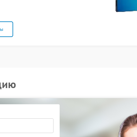
ны
цию