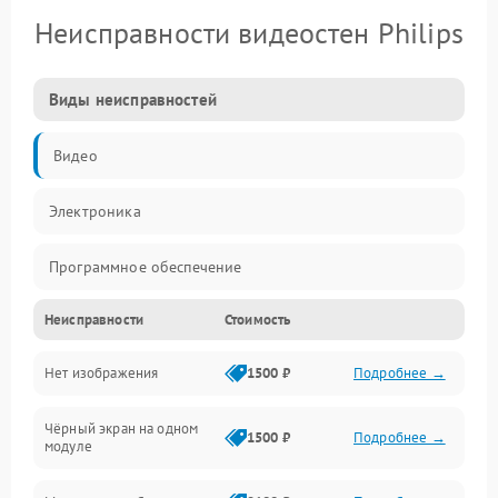
Неисправности видеостен Philips
Виды неисправностей
Видео
Электроника
Программное обеспечение
Неисправности
Стоимость
Калибровка
Нет изображения
1500 ₽
Подробнее →
Электропитание
Чёрный экран на одном
Аппаратная
1500 ₽
Подробнее →
модуле
Механические повреждения