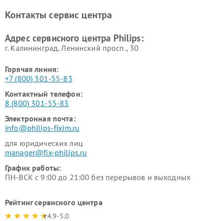
панелей Philips
Контакты сервис центра
Ремонт стиральных машин
Ремонт увлажнителей
Philips
воздуха Philips
Адрес сервисного центра Philips:
г. Калининград, Ленинский просп., 30
Горячая линия:
+7 (800) 301-55-83
Контактный телефон:
8 (800) 301-55-83
Электронная почта:
info@philips-fixim.ru
для юридических лиц
manager@fix-philips.ru
График работы:
ПН-ВСК с 9:00 до 21:00 без перерывов и выходных
Рейтинг сервисного центра
4.9-5.0