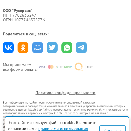
ООО "Русервис"
ИНН 7702633247
ОГРН 1077746335776
Поделиться в соц. сетях:
Мы принимаем
все формы оплаты
Политика конфиденциальности
Вся информация на сайте носит исключительно справочный характер.
Товарные знаки используются исключительно для описания устройств, в отношении которых
сервисные центры kld.philips-fixim.ru предоставляют услуги по ремонту. Услуги оказываются в
неавторизованных сервисных центрах kld.philips-fixim.ru, которые не связаны с
правообладателями товарных знаков или их официальными представителями.
Ремонт осуществляется для устройств, уже введенных в гражданский оборот в соответствии
Этот сайт использует файлы cookie. Вы можете
со статьей 1487 ГК РФ.
Использование товарных знаков не преследует цели индивидуализации услуг или введения
ознакомиться с
правилами использования
Согласен
потребителей в заблуждение, а служит для информирования о предоставляемых услугах по