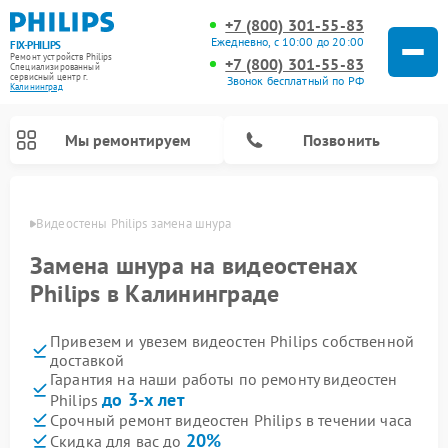
+7 (800) 301-55-83
Ежедневно, с 10:00 до 20:00
FIX-PHILIPS
Ремонт устройств Philips
+7 (800) 301-55-83
Специализированный
cервисный центр г.
Звонок бесплатный по РФ
Калининград
Мы ремонтируем
Позвонить
граде
Видеостены Philips замена шнура
Замена шнура на видеостенах
Philips в Калининграде
Привезем и увезем видеостен Philips собственной
доставкой
Гарантия на наши работы по ремонту видеостен
до 3-х лет
Philips
Ремонт вертикальных пылесосов Philips
Ремонт интерактивных панелей Philips
Ремонт увлажнителей воздуха Philips
Ремонт домашних кинотеатров Philips
Ремонт роботов-пылесосов Philips
Ремонт планетарных миксеров Philips
Ремонт гладильных систем Philips
Ремонт стиральных машин Philips
Ремонт водонагревателей Philips
Ремонт кухонных комбайнов Philips
Ремонт морозильных камер Philips
Ремонт микроволновых печей Philips
Ремонт очистителей воздуха Philips
Срочный ремонт видеостен Philips в течении часа
20%
Скидка для вас до