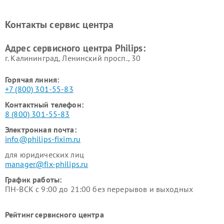
Ремонт видеостен Philips
Ремонт интерактивных
панелей Philips
Контакты сервис центра
Ремонт стиральных машин
Ремонт увлажнителей
Philips
воздуха Philips
Адрес сервисного центра Philips:
г. Калининград, Ленинский просп., 30
Горячая линия:
+7 (800) 301-55-83
Контактный телефон:
8 (800) 301-55-83
Электронная почта:
info@philips-fixim.ru
для юридических лиц
manager@fix-philips.ru
График работы:
ПН-ВСК с 9:00 до 21:00 без перерывов и выходных
Рейтинг сервисного центра