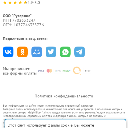
4.9-5.0
ООО "Русервис"
ИНН 7702633247
ОГРН 1077746335776
Поделиться в соц. сетях:
Мы принимаем
все формы оплаты
Политика конфиденциальности
Вся информация на сайте носит исключительно справочный характер.
Товарные знаки используются исключительно для описания устройств, в отношении которых
сервисные центры kld.philips-fixim.ru предоставляют услуги по ремонту. Услуги оказываются в
неавторизованных сервисных центрах kld.philips-fixim.ru, которые не связаны с
правообладателями товарных знаков или их официальными представителями.
Ремонт осуществляется для устройств, уже введенных в гражданский оборот в соответствии
Этот сайт использует файлы cookie. Вы можете
со статьей 1487 ГК РФ.