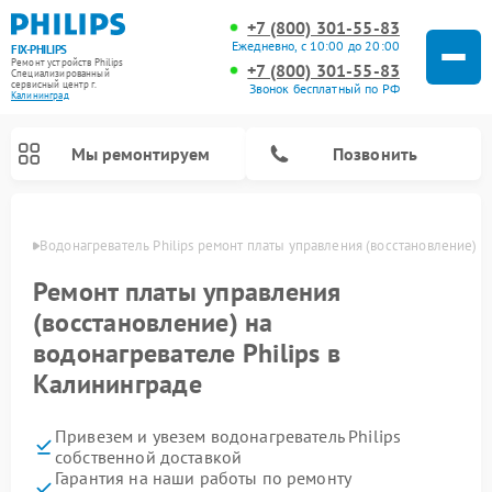
+7 (800) 301-55-83
Ежедневно, с 10:00 до 20:00
FIX-PHILIPS
Ремонт устройств Philips
+7 (800) 301-55-83
Специализированный
cервисный центр г.
Звонок бесплатный по РФ
Калининград
Мы ремонтируем
Позвонить
граде
Водонагреватель Philips ремонт платы управления (восстановление)
Ремонт платы управления
(восстановление) на
водонагревателе Philips в
Калининграде
Привезем и увезем водонагреватель Philips
Ремонт вертикальных пылесосов Philips
Ремонт стиральных машин Philips
Ремонт домашних кинотеатров Philips
Ремонт роботов-пылесосов Philips
Ремонт интерактивных панелей Philips
Ремонт планетарных миксеров Philips
Ремонт гладильных систем Philips
Ремонт увлажнителей воздуха Philips
Ремонт кухонных комбайнов Philips
Ремонт морозильных камер Philips
Ремонт микроволновых печей Philips
Ремонт очистителей воздуха Philips
собственной доставкой
Гарантия на наши работы по ремонту